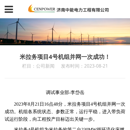
米拉务项目4号机组并网一次成功！
栏目：公司新闻
发布时间：2023-08-21
调试事业部
-
李岱岳
2023
年
8
月
21
日
16
点
48
分，米拉务项目
4
号机组并网一次
成功。机组各系统状态、参数正常，运行平稳，进入带负荷
试运行阶段，向工程投产目标迈出关键一步。
米拉务
4
号机组为米拉务的第二台
230MW
循环流化床燃