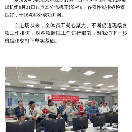
煤机组
8
月
21
日
11
点
25
分汽机开始冲转，各项性能指标检查
良好，于
16
点
48
分成功并网。
自进场以来，全体员工凝心聚力、不断促进现场各
项工作推进，对各项调试工作进行部署，对我们下一步
机组移交打下坚实基础。