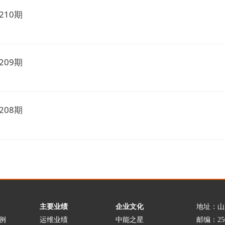
210期
209期
208期
主要业绩
企业文化
地址：山
例
运维业绩
中能之星
邮编：250